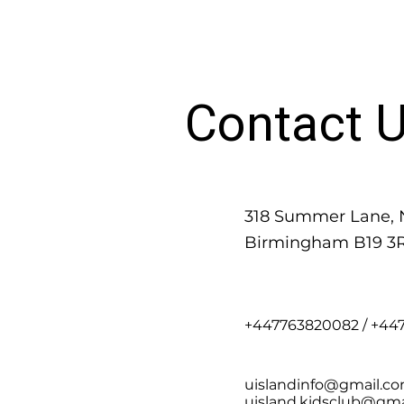
Contact 
318 Summer Lane, 
Birmingham B19 3
+447763820082 / +44
uislandinfo@gmail.c
uisland.kidsclub@gma