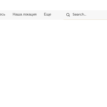
есь
Наша локация
Еще