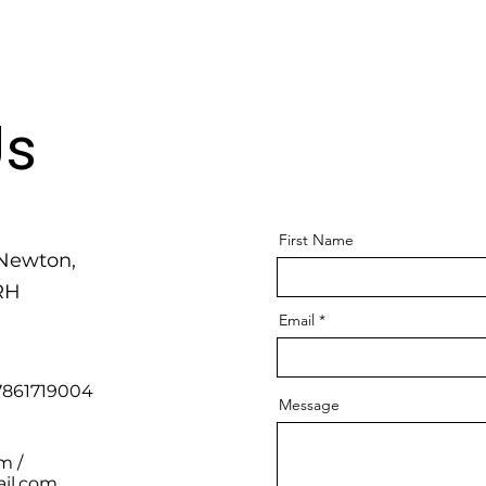
Us
First Name
Newton,
RH
Email
7861719004
Message
om
/
il.com